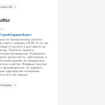
ывы
2012
СтройСервисАгро»
али по безналичному расчету
ю серого шифера СВ-40. В тот же
товар отгрузили и доставили на
клад. Паллеты закрыты
вочным материалом. Выборочно
рили целостность, треснувших и
олотыми краями не обнаружили
еглом осмотре. Впервые покупал
го производителя, но надеюсь,
аши партнерские отношения
тся все же хорошо.