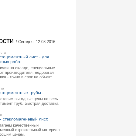
ости
/ Сегодня: 12.08.2016
уста
стоцементный лист - для
жных работ.
ичии на складе, специальные
от производителя, недорогая
вка - точно в срок на объект.
ста
стоцементные трубы -
ставим выгодные цены на весь
тимент труб. Быстрая доставка.
ля
- стекломагниевый лист.
лагаем качественный
еменный строительный материал
рошим ценам.