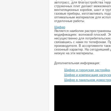
автотрасс, для благоустройства терр
стружечных плит делают межкомнатн
вентиляционных коробов, шахт и тру
газовые приборы, изготавливать по
оптимальным материалом для исполь
отделочные работы.
Шифер
Является наиболее распространенны
модификациях: волновой плоский. Э
несущественно для потребительских 
связавшись с нами по телефонам. Пр
производителя. В ассортименте такж
сезонный характер. На сегодняшний
низкую на эти материалы.
Дополнительная информация:
Шифер и городская застройка
.
Шифер и компенсация нагрузо
Шифер в панельном домостро