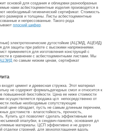
жит основой для создания и облицовки разнообразных
аемые нами асбестоцементные изделия производятся в
еют необходимый гигиенический сертификат. Стоимость
 его размеров и толщины. Листы асбестоцементные
ссованные и непрессованные. Такого рода
азывают
плоский шифер
.
тные) электротехнические дугостойкие (АЦЭИД, АЦЕИД)
 для защиты при работе с высокими напряжениями.
ист применяется для изготовления конструкций с
ости в сравнении с асбестоцементными листами. Мы
 АЦЭИД
по самым низким ценам, сертификат
лита
 входят цемент и древесная стружка. Этот материал
ольку не содержит формальдегидных смол и относится к
в повышенной биостойкости. Цена ее ниже стоимости
Нами осуществляется продажа цсп непосредственно от
брести любые необходимые сопутствующие
зкой цене обладает, пусть не самым длинным перечнем,
ных достоинств - влагостойкость, прочность,
ть. Купить цсп позволяет сделать эффективным ее
несъемной опалубки, в сендвич-панелях, основания дл
вляемые материалы. ЦСП эффективно и не дорого
й отделки строений, для звукопоглащения вдоль