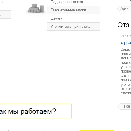
та
Подоконная доска
Газобетонные блоки.
а
Цемент
Отз
Утеплитель Гринплекс
21.11.
ЧП «
Заказ
парти
день 
наш с
укры
прове
с отк
при б
у это
что н
сложа