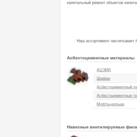
капитальный ремонт объектов капита
Наш ассортимент насчитывает боле
Асбестоцементные материалы
АЦЭИД
Шифер
Асбестоцементный л
Асбестоцементные т
Муфты-кольца
Навесные вентилируемые фас