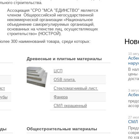
льного строительства.
Ассоциация "СРО "МСА "ЕДИНСТВО" является
членом Общероссийской негосударственной
некоммерческой организации «Национальное
объединение саморегулируемых организаций,
основанных на членстве лиц, осуществляющих
строительство» (НОСТРОЙ).
Нов
е 300 наименований товара, среди которых:
10 авг
Асбе
Древесные и плитные материалы
нару
В нал
ЦСП
цены 
доста
OSB плита.
ист
Стекломагниевый лист.
3 авгу
Асбе
рубы
Фанера
предо
СМЛ окрашенный
ассор
27 ию
СМЛ 
Пред
ады
Общестроительные материалы
совр
по хо