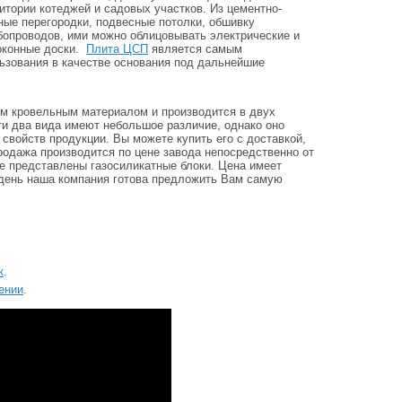
итории котеджей и садовых участков. Из цементно-
ые перегородки, подвесные потолки, обшивку
бопроводов, ими можно облицовывать электрические и
доконные доски.
Плита ЦСП
является самым
зования в качестве основания под дальнейшие
м кровельным материалом и производится в двух
ти два вида имеют небольшое различие, однако оно
свойств продукции. Вы можете купить его с доставкой,
одажа производится по цене завода непосредственно от
е представлены газосиликатные блоки. Цена имеет
 день наша компания готова предложить Вам самую
к
.
ении
.