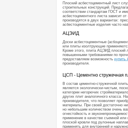
Плоский асбестоцементный лист слу
строительных конструкций. Предлаг
соответствии стандартам ГОСТ и им
асбестоцементного листа зависит от
производятся в двух вариантах: пре
асбестоцементные изделия часто н
АЦЭИД
Доски асбестоцементные (асбоцемен
или плиты изолтрующие применяются
Кроме этого, плита АЦЭИД плоский л
повышенными требованиями по прочн
предоставляем возможность
купить
производителя.
ЦСП - Цементно стружечная п
В состав цементно-стружечной плиты
является экологически-чистым, поск
категории негорючих стройматериало
других плит аналогичного класса. 
производителя, что позволяет прио
материалы. При своей достаточно ни
но небольшим количеством очень важ
огнестойкость и звуконепроницаемос
применение в качестве съемной или 
плоской кровли под рулонные напла
применять для внутренней и наружно