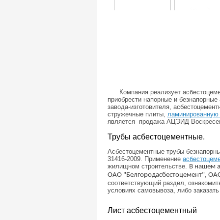
Компания реализует асбестоцемент
приобрести напорные и безнапорные
завода-изготовителя, асбестоцемент
стружечные плиты,
ламинированную
является продажа АЦЭИД Воскресе
Трубы асбестоцементные.
Асбестоцементные трубы безнапорны
31416-2009. Применение
асбестоцеме
жилищном строительстве.
В нашем а
ОАО "Белгородасбестоцемент", ОА
соответствующий раздел, ознакомить
условиях самовывоза, либо заказать
Лист асбестоцементный